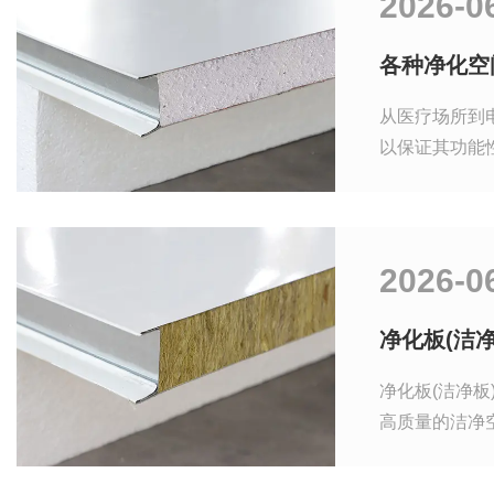
2026-0
各种净化空
从医疗场所到
以保证其功能
2026-0
净化板(洁
净化板(洁净
高质量的洁净
影响。接下来