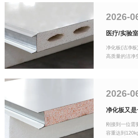
2026-0
医疗/实验
净化板(洁净
高质量的洁净
影响。接下来
2026-0
净化板又是
刚接到一位需
容重达到120