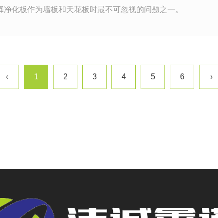
择净化板作为墙板和天花板时最不可忽视的问题之一。
‹
1
2
3
4
5
6
›
2026-06-24
各种净化空间使用哪种净化板？
从医疗场所到电子车间，从食品工作区到实验室，不同
高空间的清洁度，还可以保证其功能性和安全性。今天
2026-06-17