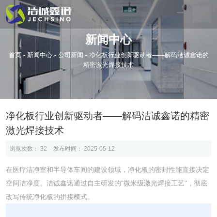
新闻中心
首页
-
新闻中心
-
公司新闻
-
净化板行业创新驱动者——解码洁诚鑫诺的
精密激光焊接技术
净化板行业创新驱动者——解码洁诚鑫诺的精密
激光焊接技术
浏览次数：
32
发布时间： 2025-05-12
在医疗洁净室和半导体车间的建设领域，净化板的密封性能直接决定
空间洁净度。洁诚鑫诺通过自主研发的"微米级激光焊接工艺"，彻底
改写传统净化板的拼接模式。