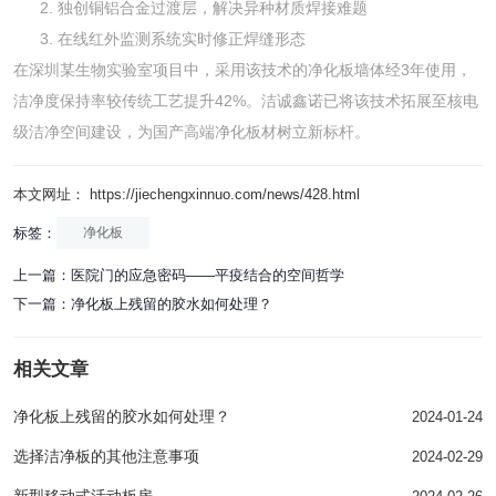
独创铜铝合金过渡层，解决异种材质焊接难题
在线红外监测系统实时修正焊缝形态
在深圳某生物实验室项目中，采用该技术的净化板墙体经3年使用，
洁净度保持率较传统工艺提升42%。洁诚鑫诺已将该技术拓展至核电
级洁净空间建设，为国产高端净化板材树立新标杆。
本文网址： https://jiechengxinnuo.com/news/428.html
标签：
净化板
上一篇：
医院门的应急密码——平疫结合的空间哲学
下一篇：
净化板上残留的胶水如何处理？
相关文章
净化板上残留的胶水如何处理？
2024-01-24
选择洁净板的其他注意事项
2024-02-29